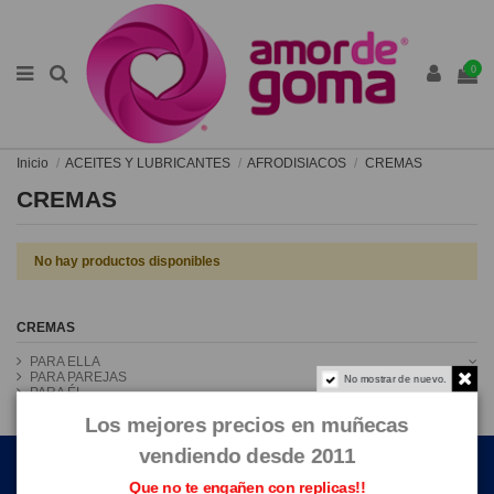
0
Inicio
ACEITES Y LUBRICANTES
AFRODISIACOS
CREMAS
CREMAS
No hay productos disponibles
CREMAS
PARA ELLA
PARA PAREJAS
No mostrar de nuevo.
PARA ÉL
Los mejores precios en muñecas
ENLACES DE INTERÉS
vendiendo desde 2011
Que no te engañen con replicas!!