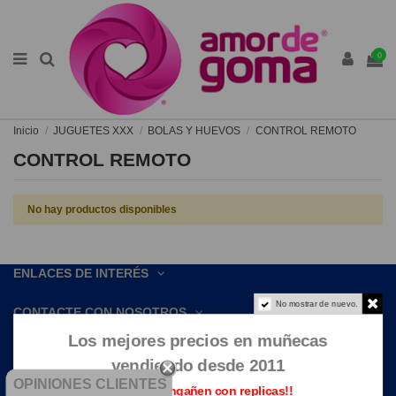
0
Inicio
JUGUETES XXX
BOLAS Y HUEVOS
CONTROL REMOTO
CONTROL REMOTO
No hay productos disponibles
ENLACES DE INTERÉS
No mostrar de nuevo.
CONTACTE CON NOSOTROS
Los mejores precios en muñecas
vendiendo desde 2011
OPINIONES CLIENTES
Que no te engañen con replicas!!