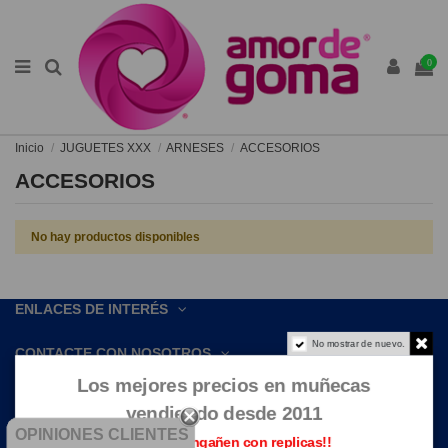
0
Inicio
JUGUETES XXX
ARNESES
ACCESORIOS
ACCESORIOS
No hay productos disponibles
ENLACES DE INTERÉS
No mostrar de nuevo.
CONTACTE CON NOSOTROS
Los mejores precios en muñecas
vendiendo desde 2011
OPINIONES CLIENTES
Que no te engañen con replicas!!