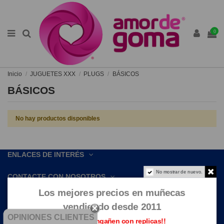
0
Inicio
JUGUETES XXX
PLUGS
BÁSICOS
BÁSICOS
No hay productos disponibles
ENLACES DE INTERÉS
No mostrar de nuevo.
CONTACTE CON NOSOTROS
Los mejores precios en muñecas
vendiendo desde 2011
OPINIONES CLIENTES
Que no te engañen con replicas!!