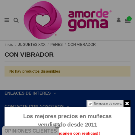
0
Inicio
JUGUETES XXX
PENES
CON VIBRADOR
CON VIBRADOR
No hay productos disponibles
ENLACES DE INTERÉS
No mostrar de nuevo.
CONTACTE CON NOSOTROS
Los mejores precios en muñecas
vendiendo desde 2011
OPINIONES CLIENTES
Que no te engañen con replicas!!