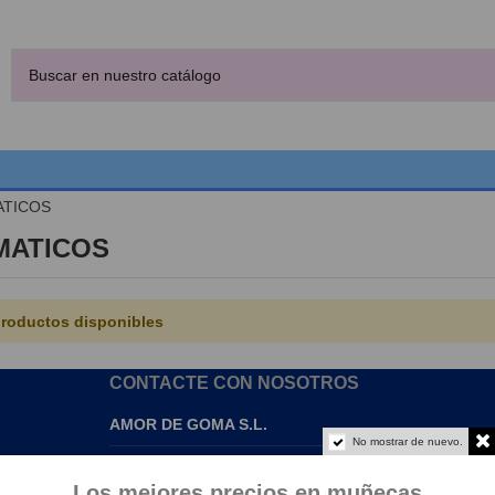
TICOS
MATICOS
roductos disponibles
CONTACTE CON NOSOTROS
AMOR DE GOMA S.L.
No mostrar de nuevo.
info@amordegoma.com
Los mejores precios en muñecas