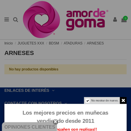
0
Inicio
JUGUETES XXX
BDSM
ATADURAS
ARNESES
ARNESES
No hay productos disponibles
ENLACES DE INTERÉS
No mostrar de nuevo.
CONTACTE CON NOSOTROS
Los mejores precios en muñecas
vendiendo desde 2011
OPINIONES CLIENTES
Que no te engañen con replicas!!