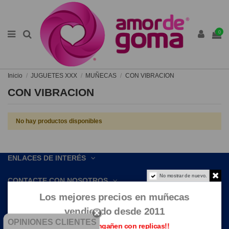
0
Inicio
JUGUETES XXX
MUÑECAS
CON VIBRACION
CON VIBRACION
No hay productos disponibles
ENLACES DE INTERÉS
No mostrar de nuevo.
CONTACTE CON NOSOTROS
Los mejores precios en muñecas
vendiendo desde 2011
OPINIONES CLIENTES
Que no te engañen con replicas!!