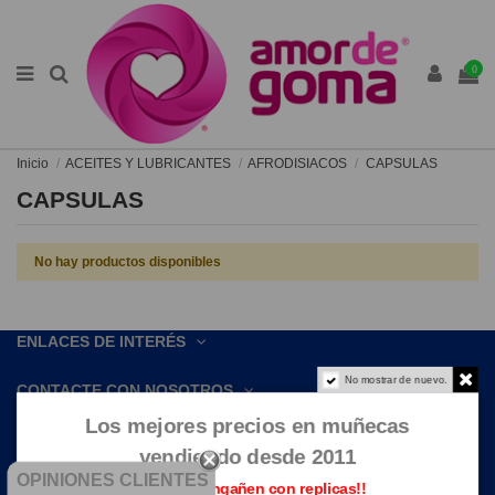
0
Inicio
ACEITES Y LUBRICANTES
AFRODISIACOS
CAPSULAS
CAPSULAS
No hay productos disponibles
ENLACES DE INTERÉS
No mostrar de nuevo.
CONTACTE CON NOSOTROS
Los mejores precios en muñecas
vendiendo desde 2011
OPINIONES CLIENTES
Que no te engañen con replicas!!