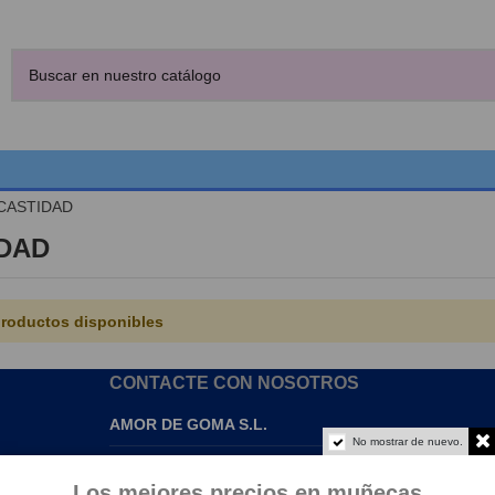
CASTIDAD
DAD
roductos disponibles
CONTACTE CON NOSOTROS
AMOR DE GOMA S.L.
No mostrar de nuevo.
info@amordegoma.com
Los mejores precios en muñecas