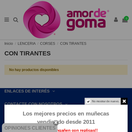
0
Inicio
LENCERIA
CORSES
CON TIRANTES
CON TIRANTES
No hay productos disponibles
ENLACES DE INTERÉS
No mostrar de nuevo.
CONTACTE CON NOSOTROS
Los mejores precios en muñecas
vendiendo desde 2011
OPINIONES CLIENTES
Que no te engañen con replicas!!