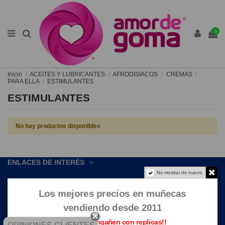
0
Inicio
ACEITES Y LUBRICANTES
AFRODISIACOS
CREMAS
PARA ELLA
ESTIMULANTES
ESTIMULANTES
No hay productos disponibles
ENLACES DE INTERÉS
No mostrar de nuevo.
CONTACTE CON NOSOTROS
Los mejores precios en muñecas
vendiendo desde 2011
Que no te engañen con replicas!!