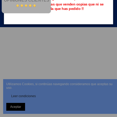
OPINIONES CLIENTES
Evita las páginas piratas que venden copias que ni se
parecen a la que has pedido !!
NEWSLETTER
Utilizamos Cookies, si continúas navegando consideramos que aceptas su
uso.
Leer condiciones
Aceptar