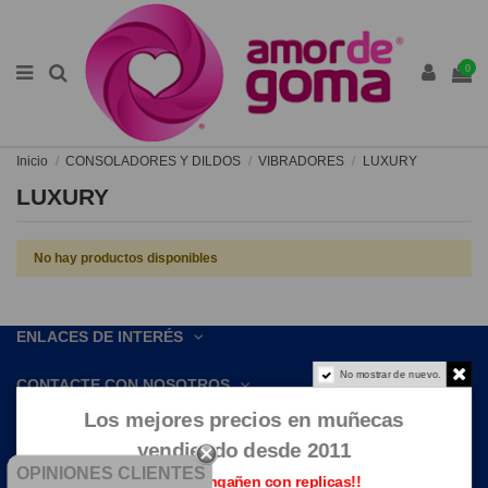
0
Inicio
CONSOLADORES Y DILDOS
VIBRADORES
LUXURY
LUXURY
No hay productos disponibles
ENLACES DE INTERÉS
No mostrar de nuevo.
CONTACTE CON NOSOTROS
Los mejores precios en muñecas
vendiendo desde 2011
OPINIONES CLIENTES
Que no te engañen con replicas!!