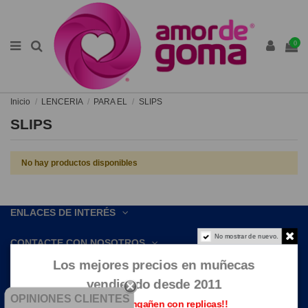
0
Inicio
LENCERIA
PARA EL
SLIPS
SLIPS
No hay productos disponibles
ENLACES DE INTERÉS
No mostrar de nuevo.
CONTACTE CON NOSOTROS
Los mejores precios en muñecas
vendiendo desde 2011
OPINIONES CLIENTES
Que no te engañen con replicas!!