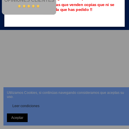
OPINIONES CLIENTES
Evita las páginas piratas que venden copias que ni se
parecen a la que has pedido !!
NEWSLETTER
Utilizamos Cookies, si continúas navegando consideramos que aceptas su
uso.
Leer condiciones
Aceptar