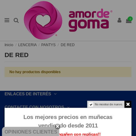
0
Inicio
LENCERIA
PANTYS
DE RED
DE RED
No hay productos disponibles
ENLACES DE INTERÉS
No mostrar de nuevo.
CONTACTE CON NOSOTROS
Los mejores precios en muñecas
vendiendo desde 2011
OPINIONES CLIENTES
Que no te engañen con replicas!!