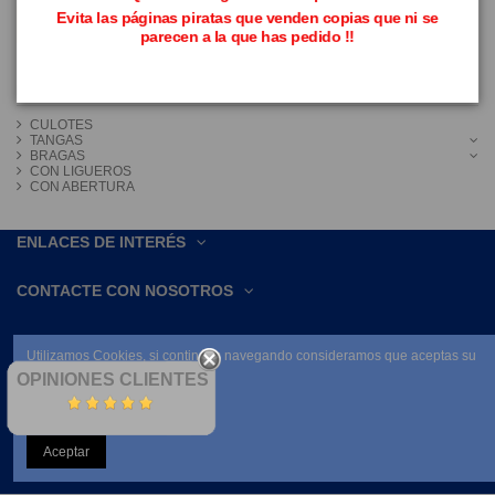
Evita las páginas piratas que venden copias que ni se
No hay productos disponibles
parecen a la que has pedido !!
BRAGUITAS Y TANGAS
CULOTES
TANGAS
BRAGAS
CON LIGUEROS
CON ABERTURA
ENLACES DE INTERÉS
CONTACTE CON NOSOTROS
Utilizamos Cookies, si continúas navegando consideramos que aceptas su
uso.
OPINIONES CLIENTES
Leer condiciones
NEWSLETTER
Aceptar