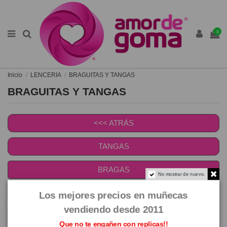
0
Inicio
LENCERIA
BRAGUITAS Y TANGAS
BRAGUITAS Y TANGAS
<<< ATRÁS
TANGAS
BRAGAS
No mostrar de nuevo.
CON LIGUEROS
Los mejores precios en muñecas
vendiendo desde 2011
CULOTES
Que no te engañen con replicas!!