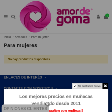
0
Inicio
sex dolls
Para mujeres
Para mujeres
No hay productos disponibles
ENLACES DE INTERÉS
No mostrar de nuevo.
CONTACTE CON NOSOTROS
Los mejores precios en muñecas
vendiendo desde 2011
OPINIONES CLIENTES
Que no te engañen con replicas!!