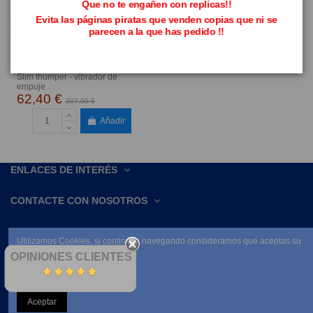
Que no te engañen con replicas!!
Evita las páginas piratas que venden copias que ni se
parecen a la que has pedido !!
Slim thumper - vibrador de
empuje
62,40 €
207,99 €
Añadir
ENLACES DE INTERÉS
CONTACTE CON NOSOTROS
Utilizamos Cookies, si continúas navegando consideramos que aceptas su
uso.
OPINIONES CLIENTES
Leer condiciones
Aceptar
NEWSLETTER