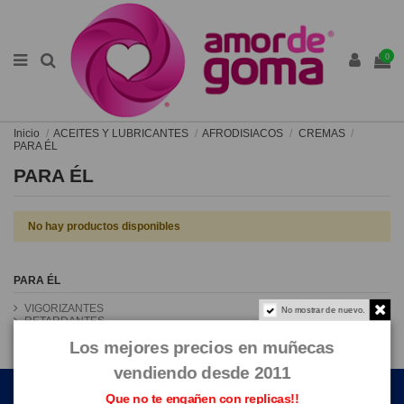
0
Inicio
ACEITES Y LUBRICANTES
AFRODISIACOS
CREMAS
PARA ÉL
PARA ÉL
No hay productos disponibles
PARA ÉL
VIGORIZANTES
No mostrar de nuevo.
RETARDANTES
ESTIMULANTES
Los mejores precios en muñecas
vendiendo desde 2011
ENLACES DE INTERÉS
Que no te engañen con replicas!!