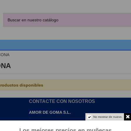
CONA
ONA
roductos disponibles
CONTACTE CON NOSOTROS
AMOR DE GOMA S.L.
No mostrar de nuevo.
info@amordegoma.com
Los mejores precios en muñecas