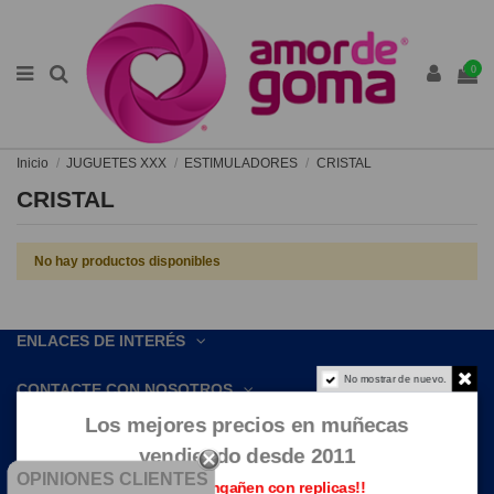
0
Inicio
JUGUETES XXX
ESTIMULADORES
CRISTAL
CRISTAL
No hay productos disponibles
ENLACES DE INTERÉS
No mostrar de nuevo.
CONTACTE CON NOSOTROS
Los mejores precios en muñecas
vendiendo desde 2011
OPINIONES CLIENTES
Que no te engañen con replicas!!