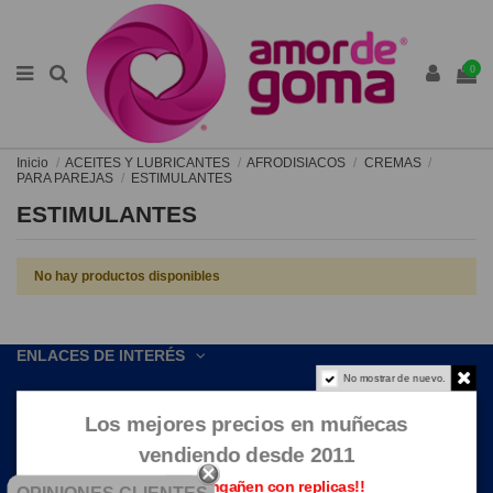
0
Inicio
ACEITES Y LUBRICANTES
AFRODISIACOS
CREMAS
PARA PAREJAS
ESTIMULANTES
ESTIMULANTES
No hay productos disponibles
ENLACES DE INTERÉS
No mostrar de nuevo.
CONTACTE CON NOSOTROS
Los mejores precios en muñecas
vendiendo desde 2011
Que no te engañen con replicas!!