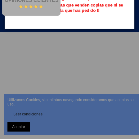
OPINIONES CLIENTES
Evita las páginas piratas que venden copias que ni se
parecen a la que has pedido !!
NEWSLETTER
Utilizamos Cookies, si continúas navegando consideramos que aceptas su
uso.
Leer condiciones
Aceptar