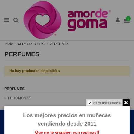
0
Inicio
AFRODISIACOS
PERFUMES
PERFUMES
No hay productos disponibles
PERFUMES
FEROMONAS
No mostrar de nuevo.
ENLACES DE INTERÉS
Los mejores precios en muñecas
vendiendo desde 2011
CONTACTE CON NOSOTROS
Que no te engañen con replicas!!