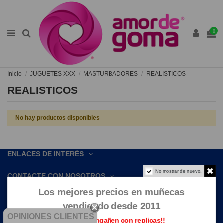
0
Inicio
JUGUETES XXX
MASTURBADORES
REALISTICOS
REALISTICOS
No hay productos disponibles
ENLACES DE INTERÉS
No mostrar de nuevo.
CONTACTE CON NOSOTROS
Los mejores precios en muñecas
vendiendo desde 2011
OPINIONES CLIENTES
Que no te engañen con replicas!!