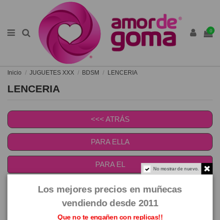
0
Inicio
JUGUETES XXX
BDSM
LENCERIA
LENCERIA
<<< ATRÁS
PARA ELLA
PARA EL
No mostrar de nuevo.
No hay productos disponibles
Los mejores precios en muñecas
vendiendo desde 2011
LENCERIA
Que no te engañen con replicas!!