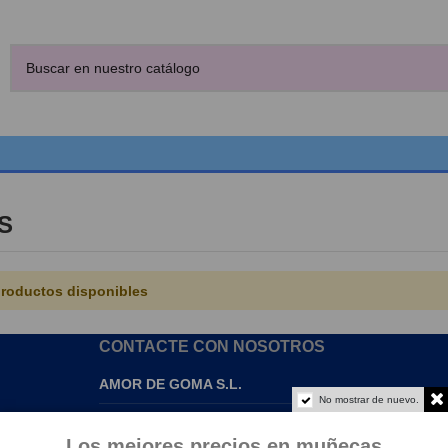
S
roductos disponibles
CONTACTE CON NOSOTROS
AMOR DE GOMA S.L.
No mostrar de nuevo.
info@amordegoma.com
Los mejores precios en muñecas