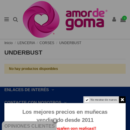
0
Inicio
LENCERIA
CORSES
UNDERBUST
UNDERBUST
No hay productos disponibles
ENLACES DE INTERÉS
No mostrar de nuevo.
CONTACTE CON NOSOTROS
Los mejores precios en muñecas
vendiendo desde 2011
OPINIONES CLIENTES
Que no te engañen con replicas!!