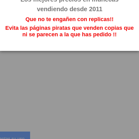
CONTACTE CON NOSOTROS
vendiendo desde 2011
AMOR DE GOMA S.L.
Que no te engañen con replicas!!
info@amordegoma.com
Evita las páginas piratas que venden copias que
ni se parecen a la que has pedido !!
eptas su uso.