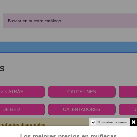
S
<<< ATRÁS
CALCETINES
DE RED
CALENTADORES
No mostrar de nuevo.
roductos disponibles
Los mejores precios en muñecas