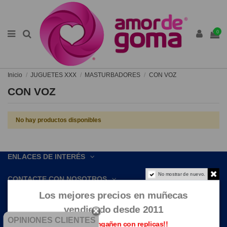
0
Inicio
JUGUETES XXX
MASTURBADORES
CON VOZ
CON VOZ
No hay productos disponibles
ENLACES DE INTERÉS
No mostrar de nuevo.
CONTACTE CON NOSOTROS
Los mejores precios en muñecas
vendiendo desde 2011
OPINIONES CLIENTES
Que no te engañen con replicas!!