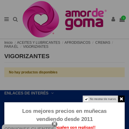
0
Inicio
ACEITES Y LUBRICANTES
AFRODISIACOS
CREMAS
PARA ÉL
VIGORIZANTES
VIGORIZANTES
No hay productos disponibles
ENLACES DE INTERÉS
No mostrar de nuevo.
CONTACTE CON NOSOTROS
Los mejores precios en muñecas
vendiendo desde 2011
Que no te engañen con replicas!!