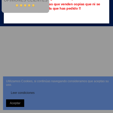
OPINIONES CLIENTES
Evita las páginas piratas que venden copias que ni se
parecen a la que has pedido !!
NEWSLETTER
Utilizamos Cookies, si continúas navegando consideramos que aceptas su
uso.
Leer condiciones
Aceptar