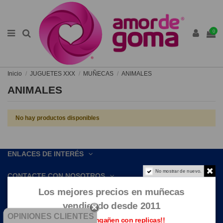
0
Inicio
JUGUETES XXX
MUÑECAS
ANIMALES
ANIMALES
No hay productos disponibles
ENLACES DE INTERÉS
No mostrar de nuevo.
CONTACTE CON NOSOTROS
Los mejores precios en muñecas
vendiendo desde 2011
OPINIONES CLIENTES
Que no te engañen con replicas!!