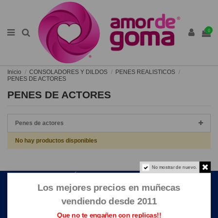
0
Inicio
CONSOLADORES Y DILDOS
PENES REALISTICOS
PENES DE ACTORES
PENES DE ACTORES
Penes de actores
No hay productos disponibles
No mostrar de nuevo.
ENLACES DE INTERÉS
Los mejores precios en muñecas
CONTACTE CON NOSOTROS
vendiendo desde 2011
Que no te engañen con replicas!!