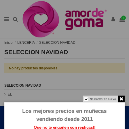
0
Inicio
LENCERIA
SELECCION NAVIDAD
SELECCION NAVIDAD
No hay productos disponibles
SELECCION NAVIDAD
EL
No mostrar de nuevo.
ENLACES DE INTERÉS
Los mejores precios en muñecas
vendiendo desde 2011
CONTACTE CON NOSOTROS
Que no te engañen con replicas!!