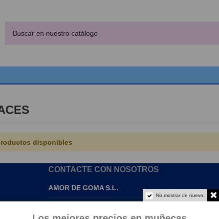
ACES
roductos disponibles
CONTACTE CON NOSOTROS
AMOR DE GOMA S.L.
No mostrar de nuevo.
info@amordegoma.com
Los mejores precios en muñecas