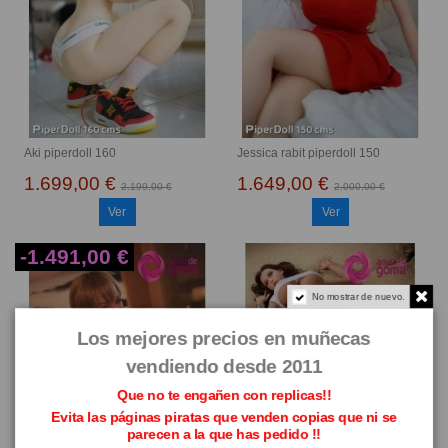
Aki piperdoll 160
Jessica rabit piperdoll 150
1.699,00 €
1.649,00 €
2.199,00 €
2.000,00 €
Ver
Ver
-1.491,00 €
No mostrar de nuevo.
Los mejores precios en muñecas
vendiendo desde 2011
Que no te engañen con replicas!!
Evita las páginas piratas que venden copias que ni se
parecen a la que has pedido !!