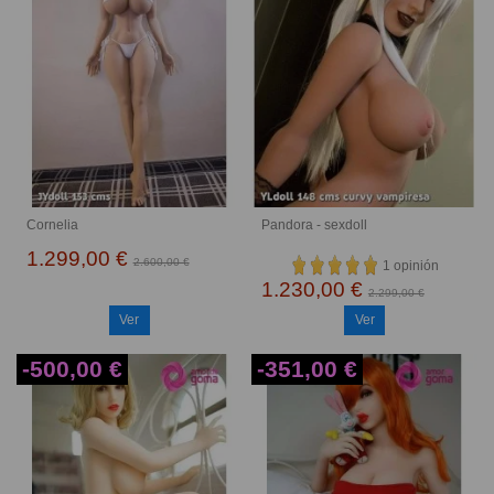
Cornelia
Pandora - sexdoll
1.299,00 €
2.600,00 €
1 opinión
1.230,00 €
2.299,00 €
Ver
Ver
-500,00 €
-351,00 €