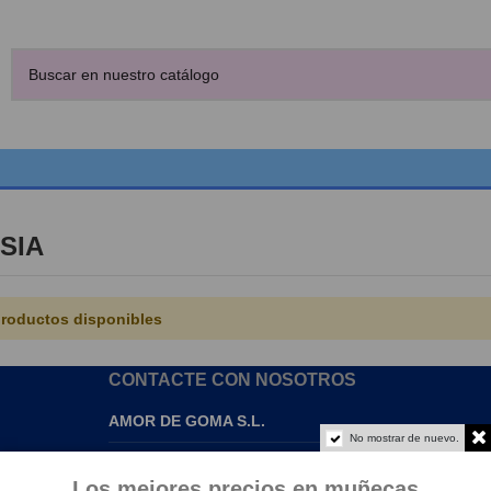
SIA
roductos disponibles
CONTACTE CON NOSOTROS
AMOR DE GOMA S.L.
No mostrar de nuevo.
info@amordegoma.com
Los mejores precios en muñecas