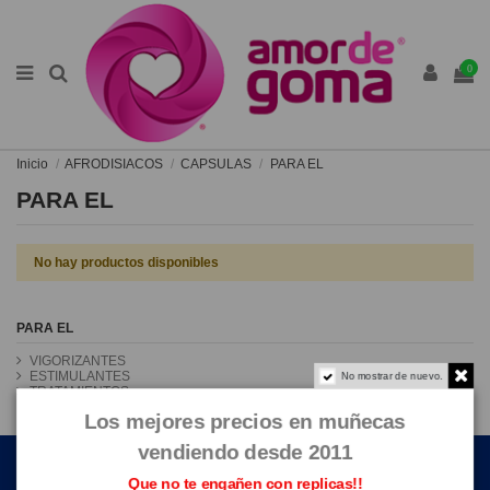
0
Inicio
AFRODISIACOS
CAPSULAS
PARA EL
PARA EL
No hay productos disponibles
PARA EL
VIGORIZANTES
ESTIMULANTES
No mostrar de nuevo.
TRATAMIENTOS
Los mejores precios en muñecas
ENLACES DE INTERÉS
vendiendo desde 2011
Que no te engañen con replicas!!