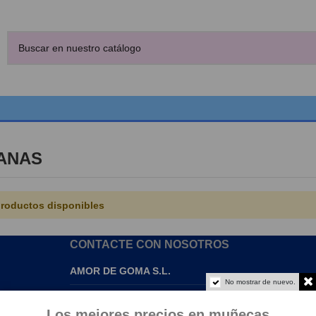
ANAS
roductos disponibles
CONTACTE CON NOSOTROS
AMOR DE GOMA S.L.
No mostrar de nuevo.
info@amordegoma.com
Los mejores precios en muñecas