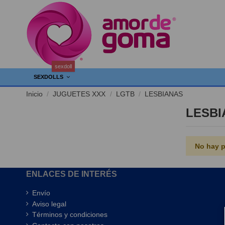
sexdoll
SEXDOLLS
Inicio
JUGUETES XXX
LGTB
LESBIANAS
LESBI
No hay p
ENLACES DE INTERÉS
Envío
Aviso legal
Términos y condiciones