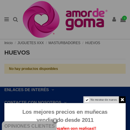
0
Inicio
JUGUETES XXX
MASTURBADORES
HUEVOS
HUEVOS
No hay productos disponibles
ENLACES DE INTERÉS
No mostrar de nuevo.
CONTACTE CON NOSOTROS
Los mejores precios en muñecas
vendiendo desde 2011
OPINIONES CLIENTES
Que no te engañen con replicas!!