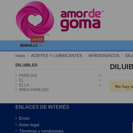
sexdoll
SEXDOLLS
Inicio
ACEITES Y LUBRICANTES
AFRODISIACOS
DIL
DILUIBLES
DILUI
PAREJAS
EL
ELLA
No hay p
PARA PAREJAS
ENLACES DE INTERÉS
Envío
Aviso legal
Términos y condiciones