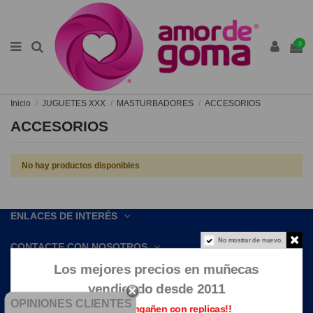
0
Inicio
JUGUETES XXX
MASTURBADORES
ACCESORIOS
ACCESORIOS
No hay productos disponibles
ENLACES DE INTERÉS
No mostrar de nuevo.
CONTACTE CON NOSOTROS
Los mejores precios en muñecas
vendiendo desde 2011
OPINIONES CLIENTES
Que no te engañen con replicas!!