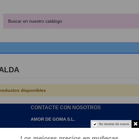
ALDA
roductos disponibles
CONTACTE CON NOSOTROS
AMOR DE GOMA S.L.
No mostrar de nuevo.
info@amordegoma.com
Los mejores precios en muñecas