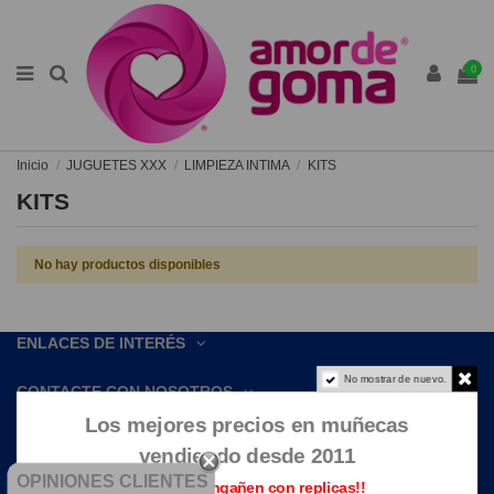
0
Inicio
JUGUETES XXX
LIMPIEZA INTIMA
KITS
KITS
No hay productos disponibles
ENLACES DE INTERÉS
No mostrar de nuevo.
CONTACTE CON NOSOTROS
Los mejores precios en muñecas
vendiendo desde 2011
OPINIONES CLIENTES
Que no te engañen con replicas!!