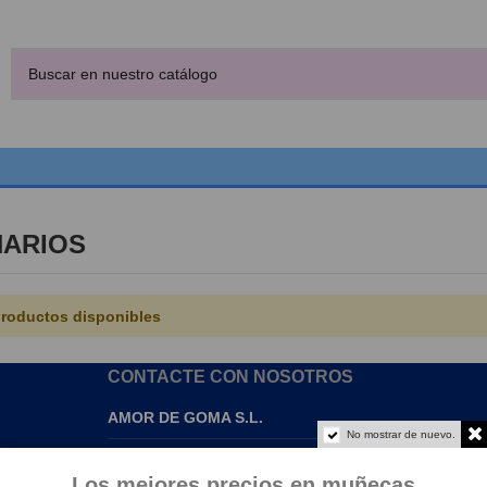
ARIOS
roductos disponibles
CONTACTE CON NOSOTROS
AMOR DE GOMA S.L.
No mostrar de nuevo.
info@amordegoma.com
Los mejores precios en muñecas