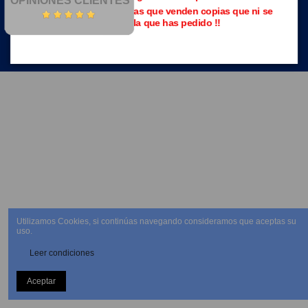
OPINIONES CLIENTES
Evita las páginas piratas que venden copias que ni se
parecen a la que has pedido !!
NEWSLETTER
Utilizamos Cookies, si continúas navegando consideramos que aceptas su
uso.
Leer condiciones
Aceptar