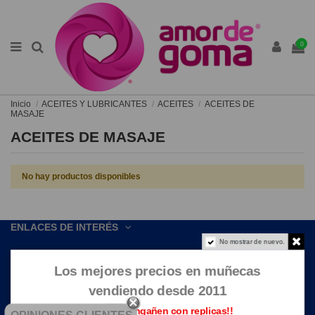
0
Inicio
ACEITES Y LUBRICANTES
ACEITES
ACEITES DE
MASAJE
ACEITES DE MASAJE
No hay productos disponibles
ENLACES DE INTERÉS
No mostrar de nuevo.
CONTACTE CON NOSOTROS
Los mejores precios en muñecas
vendiendo desde 2011
Que no te engañen con replicas!!