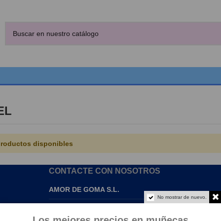
EL
roductos disponibles
CONTACTE CON NOSOTROS
AMOR DE GOMA S.L.
No mostrar de nuevo.
info@amordegoma.com
Los mejores precios en muñecas