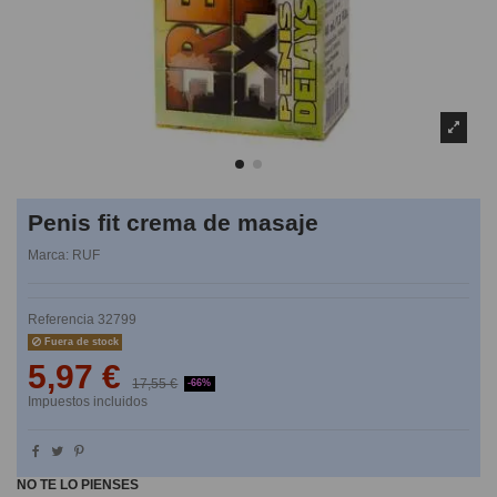
Penis fit crema de masaje
Marca:
RUF
Referencia
32799
Fuera de stock
5,97 €
17,55 €
-66%
Impuestos incluidos
NO TE LO PIENSES