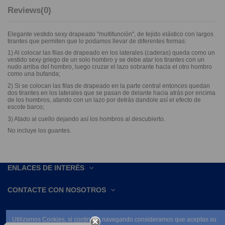
Reviews
(0)
Elegante vestido sexy drapeado "multifunción", de tejido elástico con largos
tirantes que permiten que lo podamos llevar de diferentes formas:
1) Al colocar las filas de drapeado en los laterales (caderas) queda como un
vestido sexy griego de un solo hombro y se debe atar los tirantes con un
nudo arriba del hombro, luego cruzar el lazo sobrante hacia el otro hombro
como una bufanda;
2) Si se colocan las filas de drapeado en la parte central entonces quedan
dos tirantes en los laterales que se pasan de delante hacia atrás por encima
de los hombros, atando con un lazo por detrás dandole así el efecto de
escote barco;
3) Atado al cuello dejando así los hombros al descubierto.
No incluye los guantes.
ENLACES DE INTERÉS
CONTACTE CON NOSOTROS
Utilizamos Cookies, si continúas navegando consideramos que aceptas su