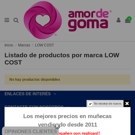
0
Inicio
Marcas
LOW COST
Listado de productos por marca LOW
COST
No hay productos disponibles
ENLACES DE INTERÉS
No mostrar de nuevo.
CONTACTE CON NOSOTROS
Los mejores precios en muñecas
vendiendo desde 2011
OPINIONES CLIENTES
Que no te engañen con replicas!!